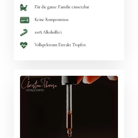

Für die ganze Familie einsetzbar

Keine Kompromisse

100% Alkoholfrei

Vollspektrum Extrakt Tropfen