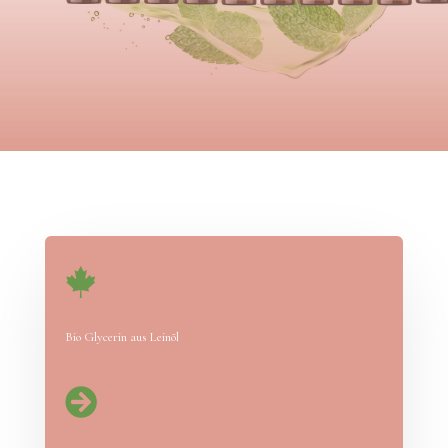

Bio Glycerin aus Leinöl
