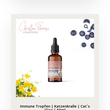
Immune Tropfen | Katzenkralle | Cat´s
Claw | 50ml