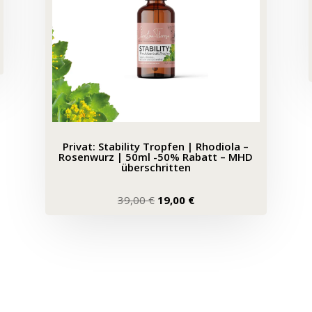
Privat: Stability Tropfen | Rhodiola –
Rosenwurz | 50ml -50% Rabatt – MHD
überschritten
Ursprünglicher
Aktueller
39,00
€
19,00
€
Preis
Preis
war:
ist:
39,00 €
19,00 €.