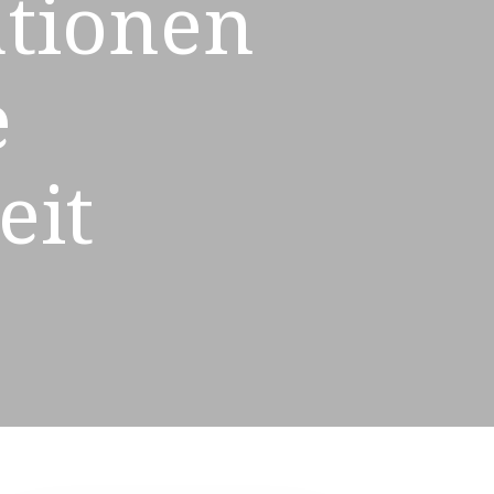
tionen
e
eit