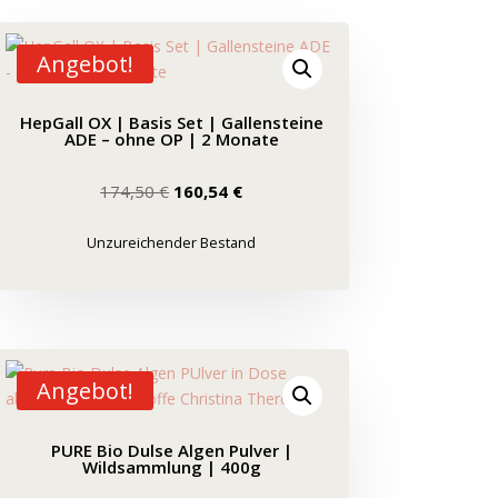
Angebot!
HepGall OX | Basis Set | Gallensteine
ADE – ohne OP | 2 Monate
Ursprünglicher
Aktueller
174,50
€
160,54
€
Preis
Preis
war:
ist:
Unzureichender Bestand
174,50 €
160,54 €.
Angebot!
PURE Bio Dulse Algen Pulver |
Wildsammlung | 400g