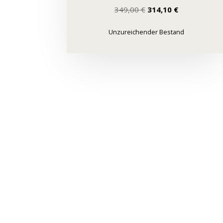
Ursprünglicher
Aktueller
349,00
€
314,10
€
Preis
Preis
war:
ist:
Unzureichender Bestand
349,00 €
314,10 €.