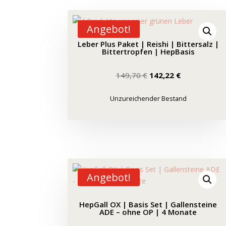
Angebot!
Leber Plus Paket | Reishi | Bittersalz |
Bittertropfen | HepBasis
Ursprünglicher
Aktueller
149,70
€
142,22
€
Preis
Preis
war:
ist:
Unzureichender Bestand
149,70 €
142,22 €.
Angebot!
HepGall OX | Basis Set | Gallensteine
ADE – ohne OP | 4 Monate