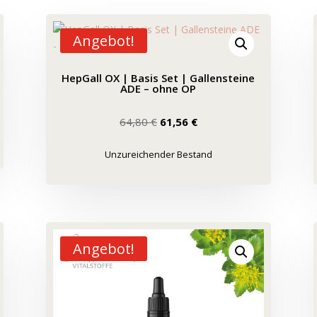
Angebot!
HepGall OX | Basis Set | Gallensteine
ADE – ohne OP
Ursprünglicher
Aktueller
64,80
€
61,56
€
Preis
Preis
war:
ist:
Unzureichender Bestand
64,80 €
61,56 €.
Angebot!