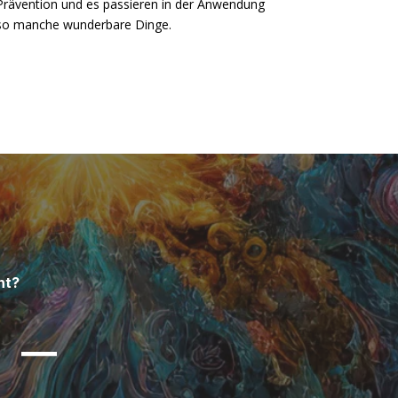
Prävention und es passieren in der Anwendung
so manche wunderbare Dinge.
nt?
 –