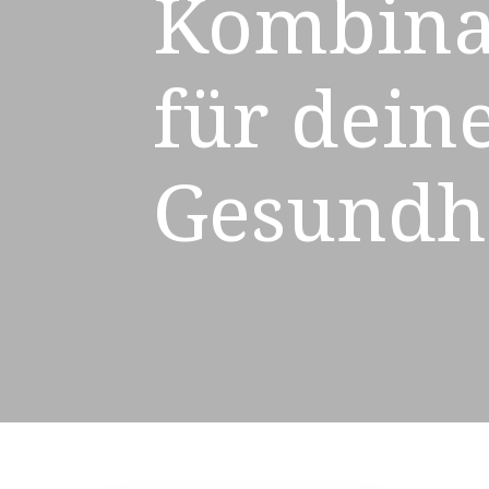
Kombina
für dein
Gesundh