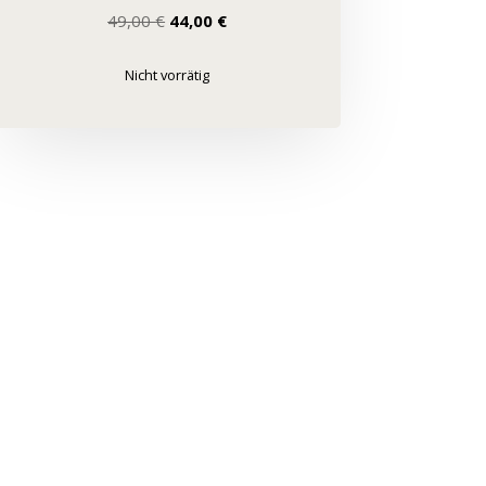
Ursprünglicher
Aktueller
49,00
€
44,00
€
Preis
Preis
war:
ist:
Nicht vorrätig
49,00 €
44,00 €.