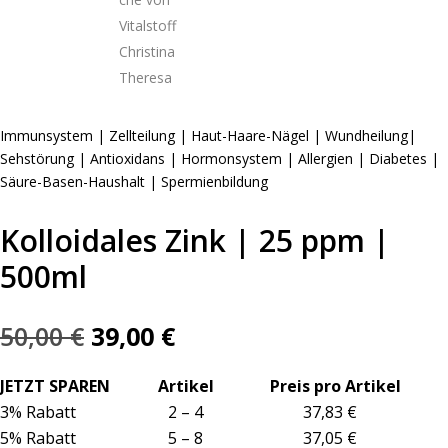
Immunsystem | Zellteilung | Haut-Haare-Nägel | Wundheilung|
Sehstörung | Antioxidans | Hormonsystem | Allergien | Diabetes |
Säure-Basen-Haushalt | Spermienbildung
Kolloidales Zink | 25 ppm |
500ml
Ursprünglicher
Aktueller
50,00
€
39,00
€
Preis
Preis
war:
ist:
JETZT SPAREN Artikel Preis pro Artikel
50,00 €
39,00 €.
3% Rabatt 2 – 4 37,83 €
5% Rabatt 5 – 8 37,05 €