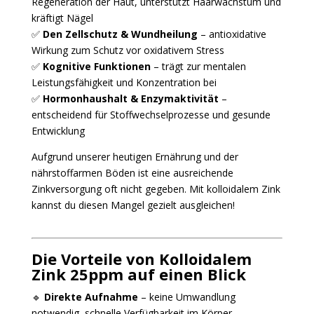
Regeneration der Haut, unterstützt Haarwachstum und
kräftigt Nägel
✅
Den Zellschutz & Wundheilung
– antioxidative
Wirkung zum Schutz vor oxidativem Stress
✅
Kognitive Funktionen
– trägt zur mentalen
Leistungsfähigkeit und Konzentration bei
✅
Hormonhaushalt & Enzymaktivität
–
entscheidend für Stoffwechselprozesse und gesunde
Entwicklung
Aufgrund unserer heutigen Ernährung und der
nährstoffarmen Böden ist eine ausreichende
Zinkversorgung oft nicht gegeben. Mit kolloidalem Zink
kannst du diesen Mangel gezielt ausgleichen!
Die Vorteile von Kolloidalem
Zink 25ppm auf einen Blick
🔹
Direkte Aufnahme
– keine Umwandlung
notwendig, schnelle Verfügbarkeit im Körper