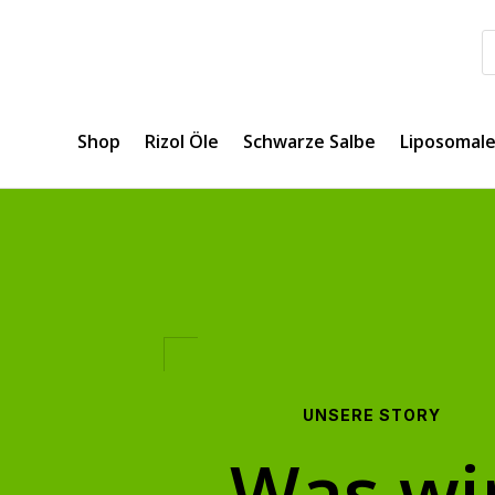
Shop
Rizol Öle
Schwarze Salbe
Liposomal
UNSERE STORY
Was wi