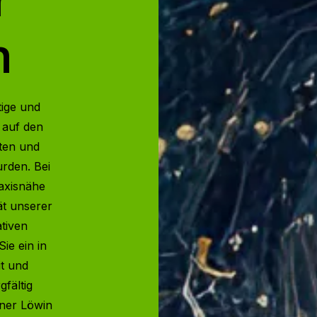
n
tige und
 auf den
ten und
rden. Bei
axisnähe
ät unserer
tiven
ie ein in
it und
gfältig
einer Löwin