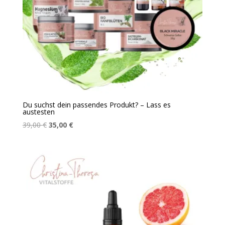
Du suchst dein passendes Produkt? – Lass es
austesten
Ursprünglicher
Aktueller
39,00
€
35,00
€
Preis
Preis
war:
ist:
39,00 €
35,00 €.