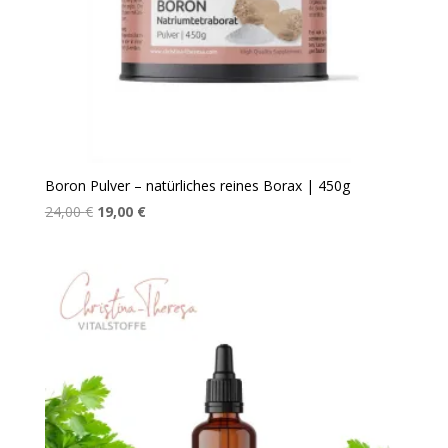
Boron Pulver – natürliches reines Borax | 450g
Ursprünglicher
Aktueller
24,00
€
19,00
€
Preis
Preis
war:
ist:
24,00 €
19,00 €.