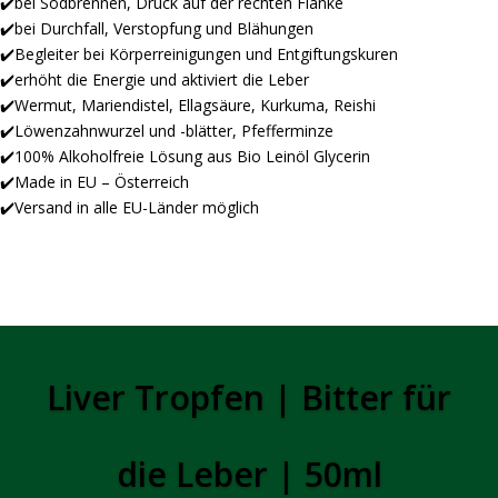
✔️bei Sodbrennen, Druck auf der rechten Flanke
✔️bei Durchfall, Verstopfung und Blähungen
✔️Begleiter bei Körperreinigungen und Entgiftungskuren
✔️erhöht die Energie und aktiviert die Leber
✔️Wermut, Mariendistel, Ellagsäure, Kurkuma, Reishi
✔️Löwenzahnwurzel und -blätter, Pfefferminze
✔️100% Alkoholfreie Lösung aus Bio Leinöl Glycerin
✔️Made in EU – Österreich
✔️Versand in alle EU-Länder möglich
Liver Tropfen | Bitter für
die Leber | 50ml