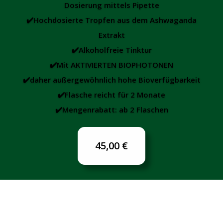
Dosierung mittels Pipette
✔️Hochdosierte Tropfen aus dem Ashwaganda
Extrakt
✔️Alkoholfreie Tinktur
✔️Mit AKTIVIERTEN BIOPHOTONEN
✔️daher außergewöhnlich hohe Bioverfügbarkeit
✔️Flasche reicht für 2 Monate
✔️Mengenrabatt: ab 2 Flaschen
45,00 €