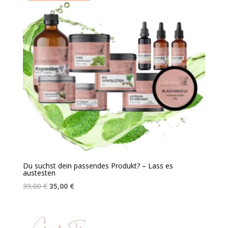
Du suchst dein passendes Produkt? – Lass es
austesten
Ursprünglicher
Aktueller
39,00
€
35,00
€
Preis
Preis
war:
ist:
39,00 €
35,00 €.