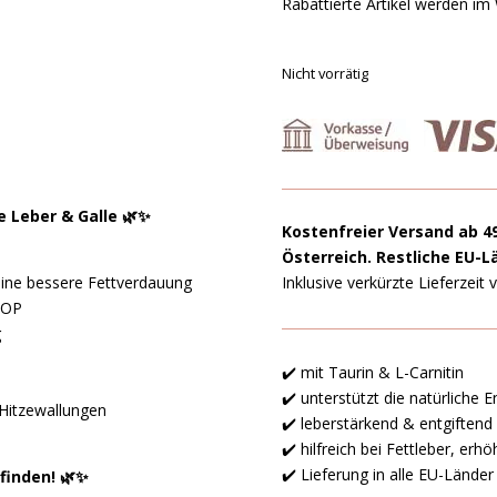
Rabattierte Artikel werden im
Nicht vorrätig
e Leber & Galle 🌿✨
Kostenfreier Versand ab 4
Österreich. Restliche EU-L
eine bessere Fettverdauung
Inklusive verkürzte Lieferzeit
 OP
g
✔️ mit Taurin & L-Carnitin
✔️ unterstützt die natürliche 
Hitzewallungen
✔️ leberstärkend & entgiftend
✔️ hilfreich bei Fettleber, e
✔️ Lieferung in alle EU-Länder
efinden! 🌿✨