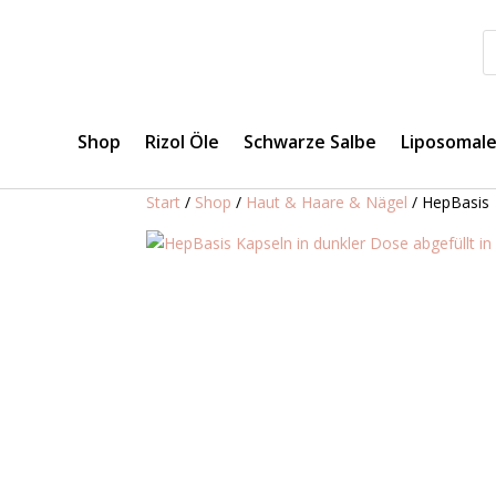
Shop
Rizol Öle
Schwarze Salbe
Liposomal
Start
/
Shop
/
Haut & Haare & Nägel
/ HepBasis 