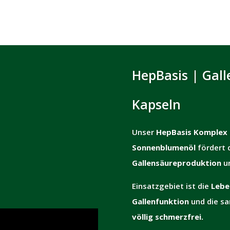
HepBasis | Gall
Kapseln
Unser
HepBasis Komplex
Sonnenblumenöl
fördert 
Gallensäureproduktion
un
Einsatzgebiet ist die
Lebe
Gallenfunktion
und die s
völlig schmerzfrei.