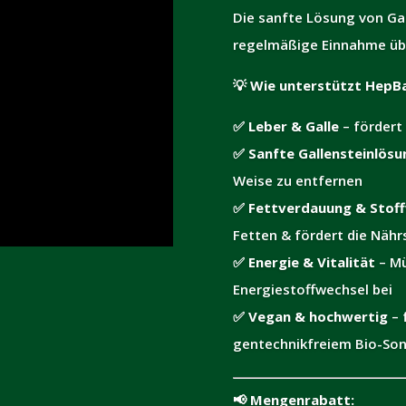
Die sanfte Lösung von Gal
regelmäßige Einnahme ü
💡
Wie unterstützt HepBa
✅
Leber & Galle
– fördert
✅
Sanfte Gallensteinlösu
Weise zu entfernen
✅
Fettverdauung & Stof
Fetten & fördert die Näh
✅
Energie & Vitalität
– Mü
Energiestoffwechsel bei
✅
Vegan & hochwertig
– 
gentechnikfreiem Bio-Son
📢
Mengenrabatt: