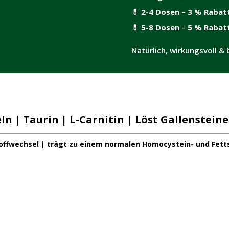
💊
2-4 Dosen
–
3 % Rabat
💊
5-8 Dosen
–
5 % Rabat
Natürlich, wirkungsvoll & 
ln | Taurin | L-Carnitin | Löst Gallenstein
offwechsel | trägt zu einem normalen Homocystein- und Fetts