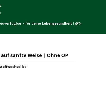
t
t
bioverfügbar – für deine
Lebergesundheit
! 🌿✨
e auf sanfte Weise | Ohne OP
toffwechsel bei.