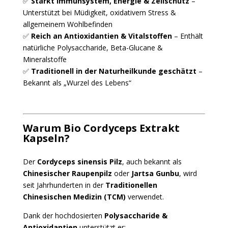
✅
Stärkt Immunsystem, Energie & Zellschutz
–
Unterstützt bei Müdigkeit, oxidativem Stress &
allgemeinem Wohlbefinden
✅
Reich an Antioxidantien & Vitalstoffen
– Enthält
natürliche Polysaccharide, Beta-Glucane &
Mineralstoffe
✅
Traditionell in der Naturheilkunde geschätzt
–
Bekannt als „Wurzel des Lebens“
Warum Bio Cordyceps Extrakt
Kapseln?
Der
Cordyceps sinensis Pilz
, auch bekannt als
Chinesischer Raupenpilz
oder
Jartsa Gunbu
, wird
seit Jahrhunderten in der
Traditionellen
Chinesischen Medizin (TCM)
verwendet.
Dank der hochdosierten
Polysaccharide &
Antioxidantien
unterstützt er: