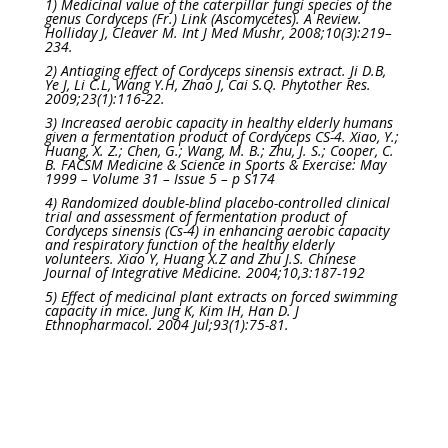
1) Medicinal value of the caterpillar fungi species of the
genus Cordyceps (Fr.) Link (Ascomycetes). A Review.
Holliday J, Cleaver M. Int J Med Mushr, 2008;10(3):219–
234.
2) Antiaging effect of Cordyceps sinensis extract. Ji D.B,
Ye J, Li C.L, Wang Y.H, Zhao J, Cai S.Q. Phytother Res.
2009;23(1):116-22.
3) Increased aerobic capacity in healthy elderly humans
given a fermentation product of Cordyceps CS-4. Xiao, Y.;
Huang, X. Z.; Chen, G.; Wang, M. B.; Zhu, J. S.; Cooper, C.
B. FACSM Medicine & Science in Sports & Exercise: May
1999 – Volume 31 – Issue 5 – p S174
4) Randomized double-blind placebo-controlled clinical
trial and assessment of fermentation product of
Cordyceps sinensis (Cs-4) in enhancing aerobic capacity
and respiratory function of the healthy elderly
volunteers. Xiao Y, Huang X.Z and Zhu J.S. Chinese
Journal of Integrative Medicine. 2004;10,3:187-192
5) Effect of medicinal plant extracts on forced swimming
capacity in mice. Jung K, Kim IH, Han D. J
Ethnopharmacol. 2004 Jul;93(1):75-81.