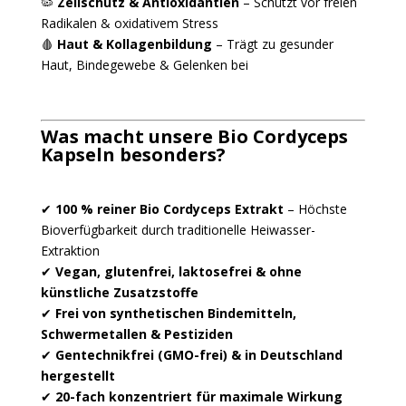
🦠
Zellschutz & Antioxidantien
– Schützt vor freien
Radikalen & oxidativem Stress
🩸
Haut & Kollagenbildung
– Trägt zu gesunder
Haut, Bindegewebe & Gelenken bei
Was macht unsere Bio Cordyceps
Kapseln besonders?
✔
100 % reiner Bio Cordyceps Extrakt
– Höchste
Bioverfügbarkeit durch traditionelle Heiwasser-
Extraktion
✔
Vegan, glutenfrei, laktosefrei & ohne
künstliche Zusatzstoffe
✔
Frei von synthetischen Bindemitteln,
Schwermetallen & Pestiziden
✔
Gentechnikfrei (GMO-frei) & in Deutschland
hergestellt
✔
20-fach konzentriert für maximale Wirkung