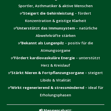
Sportler, Asthmatiker & aktive Menschen
✅
Steigert die Gehirnleistung
– fördert
Konzentration & geistige Klarheit
✅
Unterstützt das Immunsystem
– natürliche
Abwehrkräfte stärken
✅
Bekannt als Lungenpilz
– positiv für die
Atmungsorgane
✅
Fördert kardiovaskuläre Energie
– unterstützt
Herz & Kreislauf
✅
Stärkt Nieren & Fortpflanzungsorgane
– steigert
Libido & Vitalität
✅
Wirkt regenerierend & stressmindernd
– ideal für
Erholungsphasen
📢
Mengenrabatt: