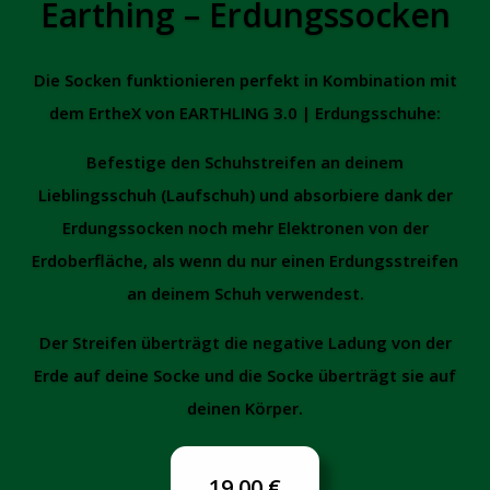
Earthing – Erdungssocken
Die Socken funktionieren perfekt in Kombination mit
dem ErtheX von EARTHLING 3.0 | Erdungsschuhe:
Befestige den Schuhstreifen an deinem
Lieblingsschuh (Laufschuh) und absorbiere dank der
Erdungssocken noch mehr Elektronen von der
Erdoberfläche, als wenn du nur einen Erdungsstreifen
an deinem Schuh verwendest.
Der Streifen überträgt die negative Ladung von der
Erde auf deine Socke und die Socke überträgt sie auf
deinen Körper.
19,00 €