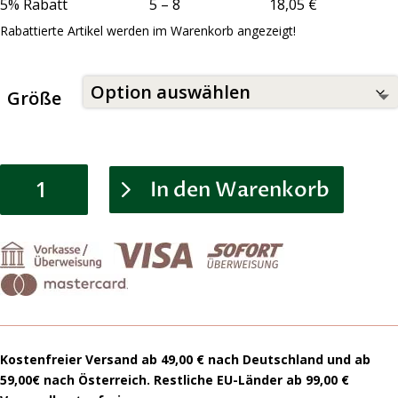
5% Rabatt 5 – 8 18,05 €
Rabattierte Artikel werden im Warenkorb angezeigt!
Größe
Earthing
In den Warenkorb
-
Erdungssocken
Menge
Kostenfreier Versand ab 49,00 € nach Deutschland und ab
59,00€ nach Österreich. Restliche EU-Länder ab 99,00 €