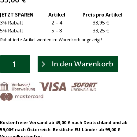
JETZT SPAREN Artikel Preis pro Artikel
3% Rabatt 2 – 4 33,95 €
5% Rabatt 5 – 8 33,25 €
Rabattierte Artikel werden im Warenkorb angezeigt!
Earthing®️
In den Warenkorb
Klebestreifen
für
deine
Schuhe
|
ertheX
von
Earthling
3.0
Kostenfreier Versand ab 49,00 € nach Deutschland und ab
Menge
59,00€ nach Österreich. Restliche EU-Länder ab 99,00 €
Versandkostenfrei