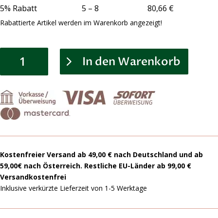
5% Rabatt 5 – 8 80,66 €
Rabattierte Artikel werden im Warenkorb angezeigt!
Earthing®
In den Warenkorb
Erdungsmatte
für
Tiere
mit
magnetischem
Anschlusskabel
und
Erdungsstecker
Menge
Kostenfreier Versand ab 49,00 € nach Deutschland und ab
59,00€ nach Österreich. Restliche EU-Länder ab 99,00 €
Versandkostenfrei
Inklusive verkürzte Lieferzeit von 1-5 Werktage