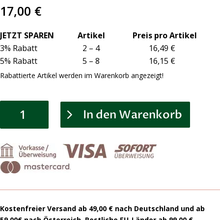
17,00
€
JETZT SPAREN Artikel Preis pro Artikel
3% Rabatt 2 – 4 16,49 €
5% Rabatt 5 – 8 16,15 €
Rabattierte Artikel werden im Warenkorb angezeigt!
Earthing
In den Warenkorb
|
EU-
Steckdosen-
Erdungstester
Menge
Kostenfreier Versand ab 49,00 € nach Deutschland und ab
59,00€ nach Österreich. Restliche EU-Länder ab 99,00 €