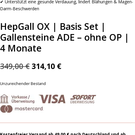
✔ Unterstützt eine gesunde Verdauung, lindert Blähungen & Magen-
Darm-Beschwerden
HepGall OX | Basis Set |
Gallensteine ADE – ohne OP |
4 Monate
Ursprünglicher
Aktueller
349,00
€
314,10
€
Preis
Preis
war:
ist:
Unzureichender Bestand
349,00 €
314,10 €.
Kostenfreier Versand ab 49,00 € nach Deutschland und ab