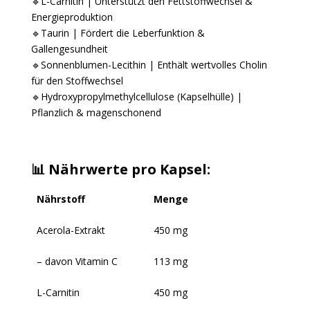
🔹L-Carnitin | Unterstützt den Fettstoffwechsel &
Energieproduktion
🔹Taurin | Fördert die Leberfunktion &
Gallengesundheit
🔹Sonnenblumen-Lecithin | Enthält wertvolles Cholin
für den Stoffwechsel
🔹Hydroxypropylmethylcellulose (Kapselhülle) |
Pflanzlich & magenschonend
📊 Nährwerte pro Kapsel:
Nährstoff
Menge
Acerola-Extrakt
450 mg
– davon Vitamin C
113 mg
L-Carnitin
450 mg