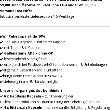
59,00€ nach Österreich. Restliche EU-Länder ab 99,00 €
Versandkostenfrei
Inklusive verkürzte Lieferzeit von 1-5 Werktage
✔️im Paket sparst du 10%
✔️ HepBasis Kapseln + Bittersalz Kapseln
✔️ mit Taurin & L-Carnitin
✔️ Gallensteine ADE – ohne OP
✔️ leberstärkend & entgiftend
✔️ erfolgreich bei Fettleber, erhöhten Leberwerten & Entzündungen
✔️allgemein Leberstärkend | Entgiftend
✔️bringt deine Leber wieder in Schwung
✔️Lieferung in alle EU-Länder möglich
Unser einzigartiges Set kombiniert:
✔ 6 x HepBasis Kapseln
– zur Förderung der
Gallensäureproduktion & Unterstützung der Leberregeneration
✔ 4 x
Bittersalz Kapseln
– für eine sanfte Entgiftung & Regulierung