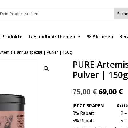
e Produkte
Gesundheitsthemen
% Aktionen
Ber
rtemisia annua spezial | Pulver | 150g
PURE Artemis
Pulver | 150g
Ursprüng
A
75,00
€
69,00
€
Preis
P
war:
is
JETZT SPAREN Artik
75,00 €
6
3% Rabatt 2 
5% Rabatt 5 