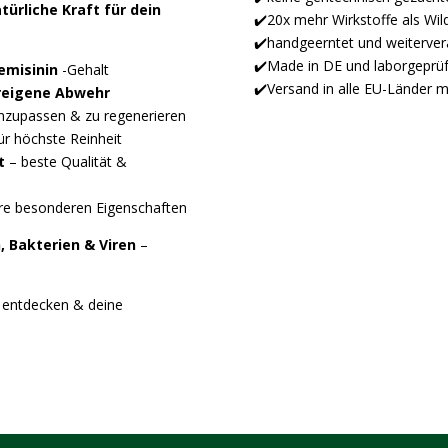
türliche Kraft für dein
✔️20x mehr Wirkstoffe als Wi
✔️handgeerntet und weiterver
✔️Made in DE und laborgeprüf
emisinin
-Gehalt
✔️Versand in alle EU-Länder m
reigene Abwehr
anzupassen & zu regenerieren
ür höchste Reinheit
t
– beste Qualität &
hre besonderen Eigenschaften
n, Bakterien & Viren
–
entdecken & deine