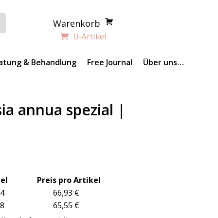
Warenkorb
0-Artikel
atung & Behandlung
Free Journal
Über uns…
ia annua spezial |
licher
ktueller
reis
t:
el Preis pro Artikel
9,00 €.
– 4 66,93 €
– 8 65,55 €