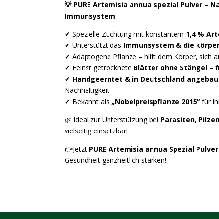
💡 PURE Artemisia annua spezial Pulver – Na
Immunsystem
✔ Spezielle Züchtung mit konstantem
1,4 % Art
✔ Unterstützt das
Immunsystem & die körpe
✔ Adaptogene Pflanze – hilft dem Körper, sich 
✔ Feinst getrocknete
Blätter ohne Stängel
– f
✔
Handgeerntet & in Deutschland angebau
Nachhaltigkeit
✔ Bekannt als
„Nobelpreispflanze 2015“
für i
🌿 Ideal zur Unterstützung bei
Parasiten, Pilze
vielseitig einsetzbar!
👉Jetzt
PURE Artemisia annua Spezial Pulver
Gesundheit ganzheitlich stärken!