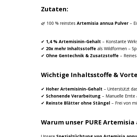
Zutaten:
🌿 100 % reinstes
Artemisia annua Pulver
– Ei
✔
1,4 % Artemisinin-Gehalt
– Konstante Wirks
✔
20x mehr Inhaltsstoffe
als Wildformen – Sp
✔
Ohne Gentechnik & Zusatzstoffe
– Reines
Wichtige Inhaltsstoffe & Vorte
✔
Hoher Artemisinin-Gehalt
– Unterstützt das
✔
Schonende Verarbeitung
– Manuelle Ernte 
✔
Reinste Blätter ohne Stängel
– Frei von m
Warum unser PURE Artemisia 
Unsere
Spezialzüchtung von Artemisia ann