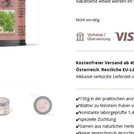
Rabattierte Artikel werden im
Nicht vorrätig
Kostenfreier Versand ab 4
Österreich. Restliche EU-L
Inklusive verkürzte Lieferzeit
✔️150g in der praktischen a
✔️Blätter zu feinstem Pulver 
✔️konstante laborgeprüfte 1,4
✔️spezielle Züchtung
✔️Samen aus natürlicher Herk
✔️keine gentechnisch gezücht