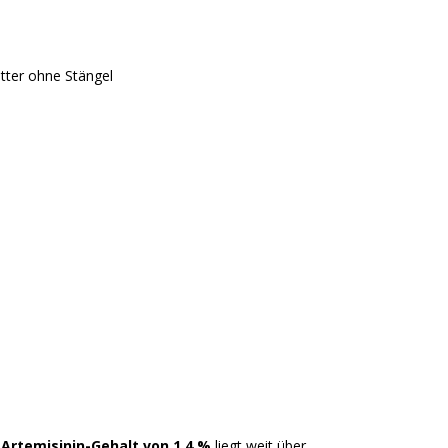
tter ohne Stängel
r
Artemisinin-Gehalt von 1,4 %
liegt weit über