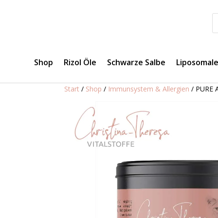
Shop
Rizol Öle
Schwarze Salbe
Liposomal
Start
/
Shop
/
Immunsystem & Allergien
/ PURE A