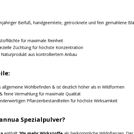
njähriger Beifuß, handgeerntete, getrocknete und fein gemahlene Blä
toffdichte für maximale Reinheit
ezielle Züchtung für höchste Konzentration
 Naturprodukt aus kontrolliertem Anbau
ile:
 allgemeine Wohlbefinden & ist deutlich höher als in Wildformen
& feine Vermahlung für maximale Qualität
inderwertigen Pflanzenbestandteilen für höchste Wirksamkeit
annua Spezialpulver?
ua
enthält
20x mehr Wirkstoffe
als herkömmliche Wildpflanzen. De