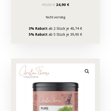
Ursprünglicher
Aktueller
49,00
€
24,90
€
Preis
Preis
war:
ist:
Nicht vorrätig
49,00 €
24,90 €.
3% Rabatt
ab 2 Stück je 40,74 €
5% Rabatt
ab 5 Stück je 39,90 €