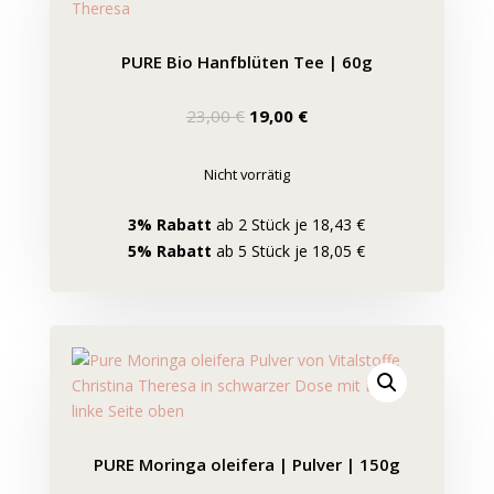
PURE Bio Hanfblüten Tee | 60g
Ursprünglicher
Aktueller
23,00
€
19,00
€
Preis
Preis
war:
ist:
Nicht vorrätig
23,00 €
19,00 €.
3% Rabatt
ab 2 Stück je 18,43 €
5% Rabatt
ab 5 Stück je 18,05 €
PURE Moringa oleifera | Pulver | 150g