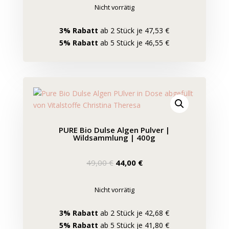
Nicht vorrätig
3% Rabatt
ab 2 Stück je 47,53 €
5% Rabatt
ab 5 Stück je 46,55 €
PURE Bio Dulse Algen Pulver |
Wildsammlung | 400g
Ursprünglicher
Aktueller
49,00
€
44,00
€
Preis
Preis
war:
ist:
Nicht vorrätig
49,00 €
44,00 €.
3% Rabatt
ab 2 Stück je 42,68 €
5% Rabatt
ab 5 Stück je 41,80 €