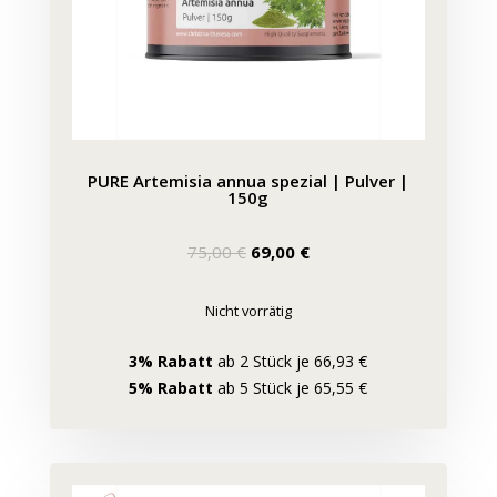
PURE Artemisia annua spezial | Pulver |
150g
Ursprünglicher
Aktueller
75,00
€
69,00
€
Preis
Preis
war:
ist:
Nicht vorrätig
75,00 €
69,00 €.
3% Rabatt
ab 2 Stück je 66,93 €
5% Rabatt
ab 5 Stück je 65,55 €