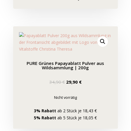
PURE Grünes Papayablatt Pulver aus
Wildsammlung | 200g
Ursprünglicher
Aktueller
34,90
€
29,90
€
Preis
Preis
war:
ist:
Nicht vorrätig
34,90 €
29,90 €.
3% Rabatt
ab 2 Stück je 18,43 €
5% Rabatt
ab 5 Stück je 18,05 €