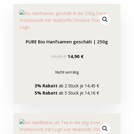
PURE Bio Hanfsamen geschält | 250g
Ursprünglicher
Aktueller
19,90
€
14,90
€
Preis
Preis
war:
ist:
Nicht vorrätig
19,90 €
14,90 €.
3% Rabatt
ab 2 Stück je 14,45 €
5% Rabatt
ab 5 Stück je 14,16 €