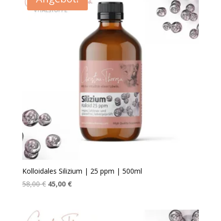
Kolloidales Silizium | 25 ppm | 500ml
Ursprünglicher
Aktueller
58,00
€
45,00
€
Preis
Preis
war:
ist:
58,00 €
45,00 €.