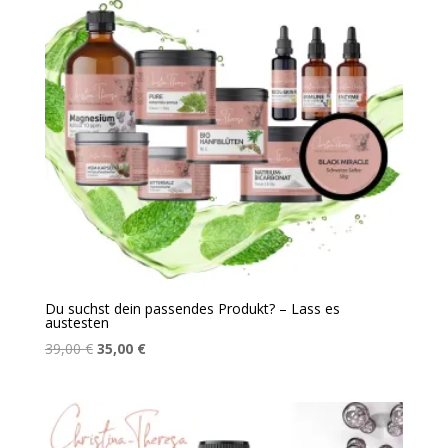
Du suchst dein passendes Produkt? – Lass es
austesten
Ursprünglicher
Aktueller
39,00
€
35,00
€
Preis
Preis
war:
ist:
39,00 €
35,00 €.