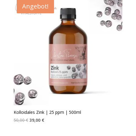
Angebot!
Kolloidales Zink | 25 ppm | 500ml
Ursprünglicher
Aktueller
50,00
€
39,00
€
Preis
Preis
war:
ist: