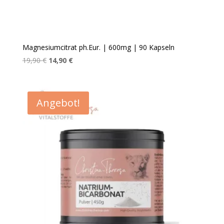
Magnesiumcitrat ph.Eur. | 600mg | 90 Kapseln
Ursprünglicher
Aktueller
19,90
€
14,90
€
Preis
Preis
war:
ist:
19,90 €
14,90 €.
Angebot!